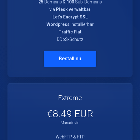
25
Domains &
100
Sub-Domains
via
Plesk verwaltbar
Let's Encrypt SSL
Wordpress
installierbar
Traffic Flat
DDoS-Schutz
Beställ nu
Extreme
€8.49 EUR
Månadsvis
WebFTP & FTP