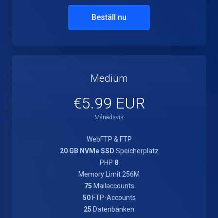
Beställ nu
Medium
€5.99 EUR
Månadsvis
WebFTP & FTP
20 GB NVMe SSD
Speicherplatz
PHP
8
Memory Limit 256M
75
Mailaccounts
50
FTP-Accounts
25
Datenbanken