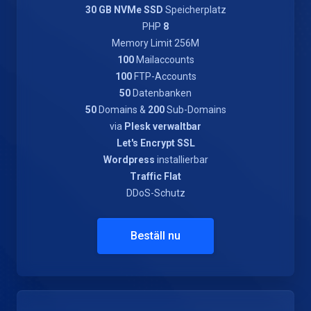
30 GB NVMe SSD
Speicherplatz
PHP
8
Memory Limit 256M
100
Mailaccounts
100
FTP-Accounts
50
Datenbanken
50
Domains &
200
Sub-Domains
via
Plesk verwaltbar
Let's Encrypt SSL
Wordpress
installierbar
Traffic Flat
DDoS-Schutz
Beställ nu