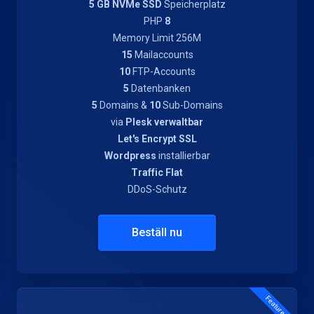
5 GB NVMe SSD
Speicherplatz
PHP
8
Memory Limit 256M
15
Mailaccounts
10
FTP-Accounts
5
Datenbanken
5
Domains &
10
Sub-Domains
via
Plesk verwaltbar
Let's Encrypt SSL
Wordpress
installierbar
Traffic Flat
DDoS-Schutz
Beställ nu
Featured