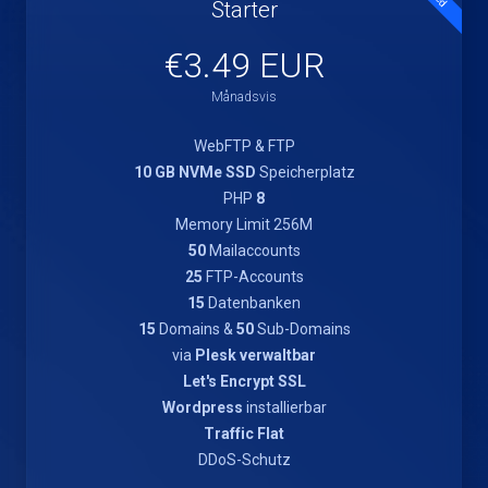
Starter
€3.49 EUR
Månadsvis
WebFTP & FTP
10 GB NVMe SSD
Speicherplatz
PHP
8
Memory Limit 256M
50
Mailaccounts
25
FTP-Accounts
15
Datenbanken
15
Domains &
50
Sub-Domains
via
Plesk verwaltbar
Let's Encrypt SSL
Wordpress
installierbar
Traffic Flat
DDoS-Schutz