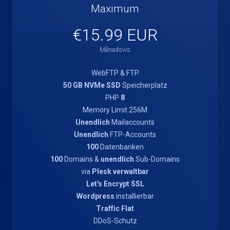
Maximum
€15.99 EUR
Månadsvis
WebFTP & FTP
50 GB NVMe SSD
Speicherplatz
PHP
8
Memory Limit 256M
Unendlich
Mailaccounts
Unendlich
FTP-Accounts
100
Datenbanken
100
Domains &
unendlich
Sub-Domains
via
Plesk verwaltbar
Let's Encrypt SSL
Wordpress
installierbar
Traffic Flat
DDoS-Schutz