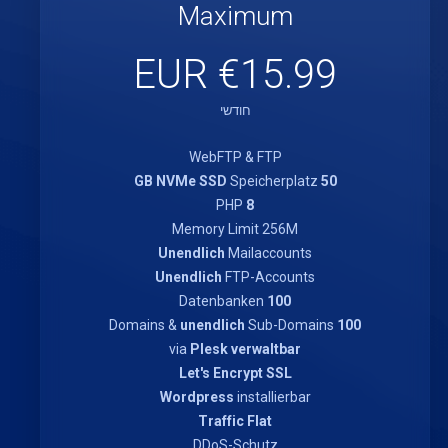
Maximum
€15.99 EUR
חודשי
WebFTP & FTP
Speicherplatz
50 GB NVMe SSD
PHP
8
Memory Limit 256M
Unendlich
Mailaccounts
Unendlich
FTP-Accounts
Datenbanken
100
unendlich
Sub-Domains
Domains &
100
via
Plesk verwaltbar
Let's Encrypt SSL
Wordpress
installierbar
Traffic Flat
DDoS-Schutz