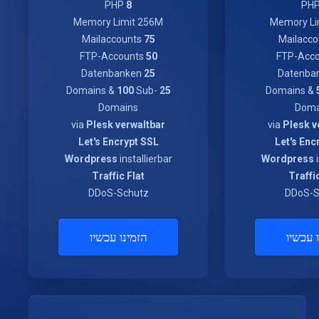
PHP
8
PH
Memory Limit 256M
Memory Li
Mailaccounts
75
FTP-Accounts
50
Datenbanken
25
100
Sub-
Domains &
25
Domains
Doma
via
Plesk verwaltbar
via
Plesk v
Let's Encrypt SSL
Let's Enc
Wordpress
installierbar
Wordpress
i
Traffic Flat
Traffi
DDoS-Schutz
DDoS-S
 עכשיו
הזמינו עכשיו