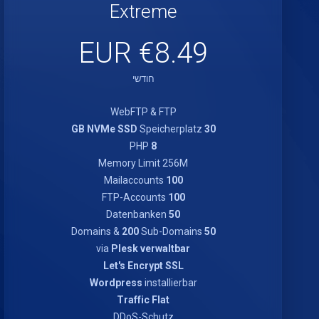
Extreme
€8.49 EUR
חודשי
WebFTP & FTP
Speicherplatz
30 GB NVMe SSD
PHP
8
Memory Limit 256M
Mailaccounts
100
FTP-Accounts
100
Datenbanken
50
200
Sub-Domains
Domains &
50
via
Plesk verwaltbar
Let's Encrypt SSL
Wordpress
installierbar
Traffic Flat
DDoS-Schutz