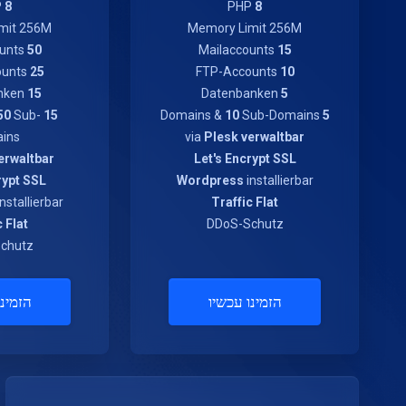
P
8
PHP
8
mit 256M
Memory Limit 256M
Mailaccounts
50
Mailaccounts
15
FTP-Accounts
25
FTP-Accounts
10
Datenbanken
15
Datenbanken
5
50
Sub-
Domains &
15
10
Sub-Domains
Domains &
5
ins
via
Plesk verwaltbar
erwaltbar
Let's Encrypt SSL
rypt SSL
Wordpress
installierbar
nstallierbar
Traffic Flat
c Flat
DDoS-Schutz
chutz
הזמינו עכשיו
הזמינו