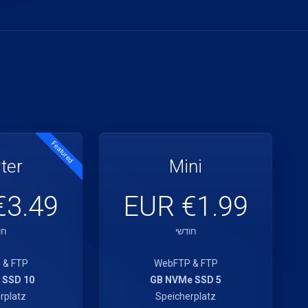
Featured
ter
Mini
3.49 EUR
€1.99 EUR
חודשי
חו
 & FTP
WebFTP & FTP
10 GB NVMe SSD
5 GB NVMe SSD
rplatz
Speicherplatz