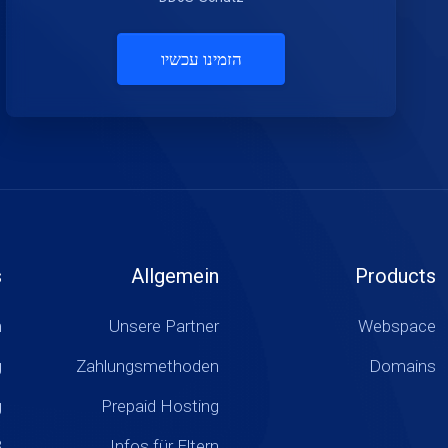
הזמינו עכשיו
s
Allgemein
Products
m
Unsere Partner
Webspace
g
Zahlungsmethoden
Domains
g
Prepaid Hosting
B
Infos für Eltern